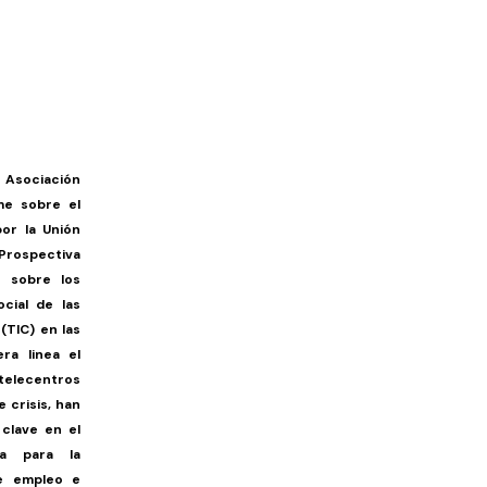
 Asociación
me sobre el
or la Unión
rospectiva
o sobre los
cial de las
(TIC) en las
ra linea el
 telecentros
 crisis, han
clave en el
ea para la
de empleo e