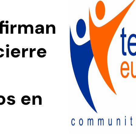
firman
cierre
os en