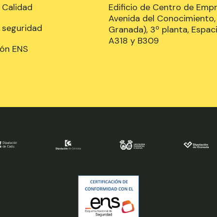
e Calidad
Edificio de Centro de Emp
Avenida del Conocimiento, 
e seguridad
Granada), 3º planta, Espaci
A318 y B309
ión ENS