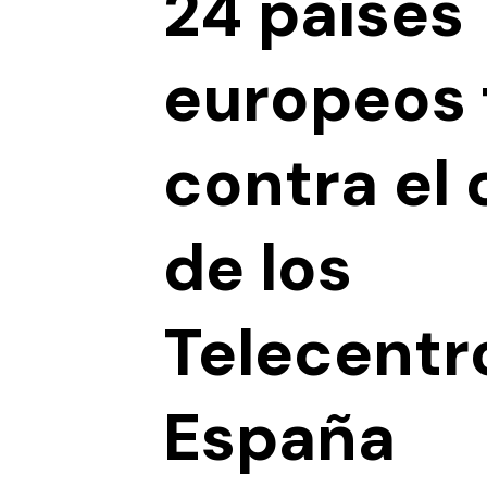
24 países
europeos 
contra el 
de los
Telecentr
España