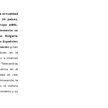
la actualidad
 24 países,
rope AIBSL,
ntemente se
o Bulgaria,
os Españoles
ciación y
han
icas, en la
o a internet
 “Telecentros
encia en el
edad en red,
nnovación, la
, la cultura
cimiento y su