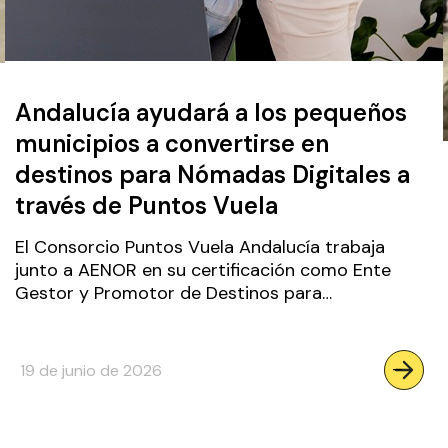
Andalucía ayudará a los pequeños
municipios a convertirse en
destinos para Nómadas Digitales a
través de Puntos Vuela
El Consorcio Puntos Vuela Andalucía trabaja
junto a AENOR en su certificación como Ente
Gestor y Promotor de Destinos para…
nada
:
–
19 de junio de 2026
gerá
Andal
ayud
a