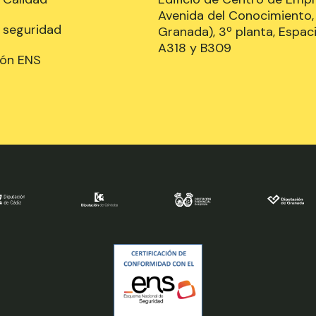
Avenida del Conocimiento, 
e seguridad
Granada), 3º planta, Espaci
A318 y B309
ión ENS