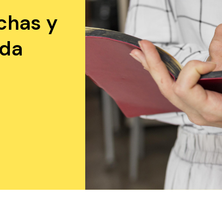
chas y
ada