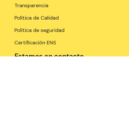
Transparencia
Política de Calidad
Política de seguridad
Certificación ENS
Estamos en contacto
958 897 289
Edificio de Centro de Empresas PTS.
Avenida del Conocimiento, 41 (18016,
Granada), 3º planta, Espacios: A315, A318
y B309
Aviso Legal
Política de Cookies