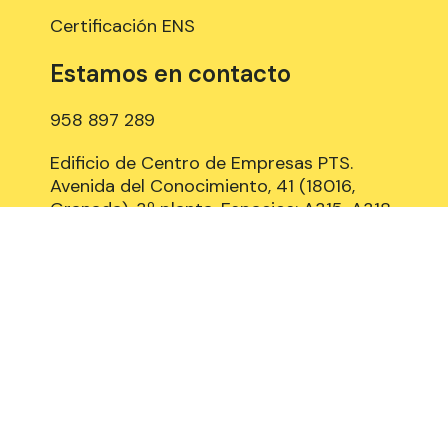
Certificación ENS
Estamos en contacto
958 897 289
Edificio de Centro de Empresas PTS.
Avenida del Conocimiento, 41 (18016,
Granada), 3º planta, Espacios: A315, A318
y B309
Aviso Legal
Política de Cookies
Privacidad y Protección de datos