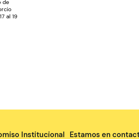
o de
orcio
7 al 19
iso Institucional
Estamos en contac