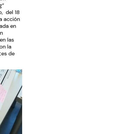
g”
o, del 18
a acción
rada en
ón
en las
on la
tes de