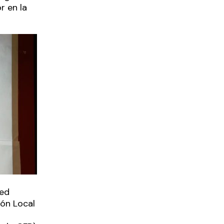
r en la
red
ón Local