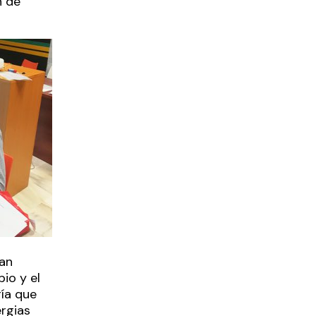
n de
dan
io y el
ía que
ergias