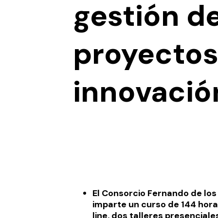
gestión d
proyectos
innovació
El Consorcio Fernando de los
imparte
un curso de 144 hor
line, dos talleres presenciale