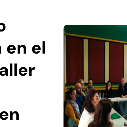
o
 en el
aller
 en