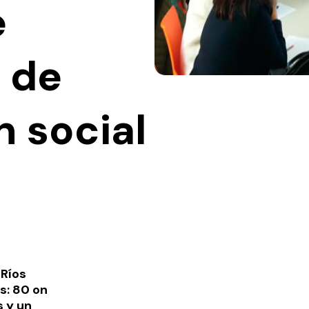
e
 de
n social
 Ríos
as: 80
on
s y un