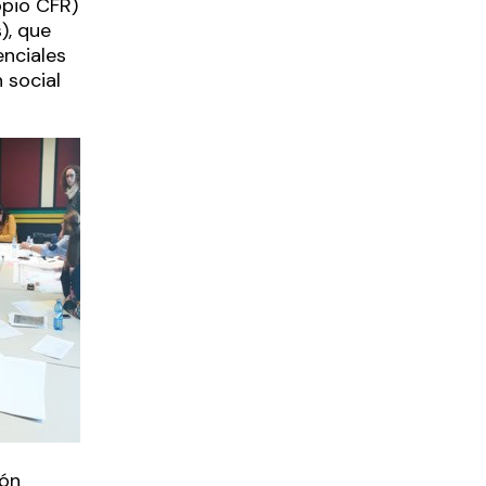
opio CFR)
), que
enciales
 social
ión