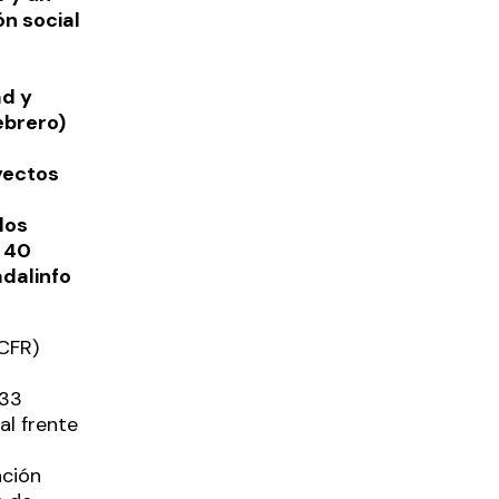
ón social
ad y
ebrero)
yectos
los
n 40
dalinfo
(CFR)
(33
al frente
ación