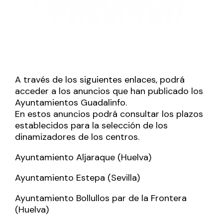
A través de los siguientes enlaces, podrá
acceder a los anuncios que han publicado los
Ayuntamientos Guadalinfo.
En estos anuncios podrá consultar los plazos
establecidos para la selección de los
dinamizadores de los centros.
Ayuntamiento Aljaraque (Huelva)
Ayuntamiento Estepa (Sevilla)
Ayuntamiento Bollullos par de la Frontera
(Huelva)