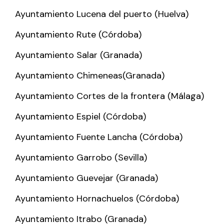
Ayuntamiento Lucena del puerto (Huelva)
Ayuntamiento Rute (Córdoba)
Ayuntamiento Salar (Granada)
Ayuntamiento Chimeneas(Granada)
Ayuntamiento Cortes de la frontera (Málaga)
Ayuntamiento Espiel (Córdoba)
Ayuntamiento Fuente Lancha (Córdoba)
Ayuntamiento Garrobo (Sevilla)
Ayuntamiento Guevejar (Granada)
Ayuntamiento Hornachuelos (Córdoba)
Ayuntamiento Itrabo (Granada)