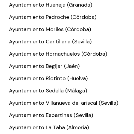
Ayuntamiento Hueneja (Granada)
Ayuntamiento Pedroche (Córdoba)
Ayuntamiento Moriles (Córdoba)
Ayuntamiento Cantillana (Sevilla)
Ayuntamiento Hornachuelos (Córdoba)
Ayuntamiento Begijar (Jaén)
Ayuntamiento Riotinto (Huelva)
Ayuntamiento Sedella (Málaga)
Ayuntamiento Villanueva del ariscal (Sevilla)
Ayuntamiento Espartinas (Sevilla)
Ayuntamiento La Taha (Almería)