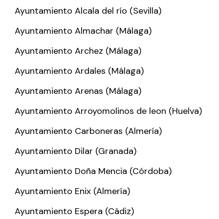
Ayuntamiento Alcala del río (Sevilla)
Ayuntamiento Almachar (Málaga)
Ayuntamiento Archez (Málaga)
Ayuntamiento Ardales (Málaga)
Ayuntamiento Arenas (Málaga)
Ayuntamiento Arroyomolinos de leon (Huelva)
Ayuntamiento Carboneras (Almería)
Ayuntamiento Dilar (Granada)
Ayuntamiento Doña Mencia (Córdoba)
Ayuntamiento Enix (Almería)
Ayuntamiento Espera (Cádiz)