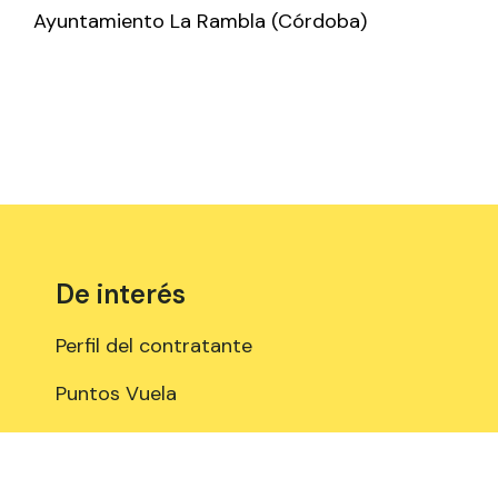
Ayuntamiento La Rambla (Córdoba)
De interés
Perfil del contratante
Puntos Vuela
Estatutos
Portal de licitación