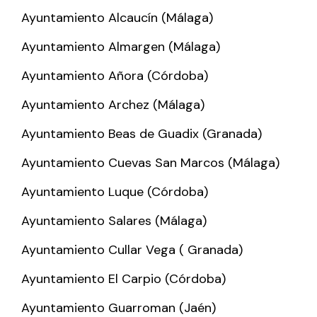
Ayuntamiento Alcaucín (Málaga)
Ayuntamiento Almargen (Málaga)
Ayuntamiento Añora (Córdoba)
Ayuntamiento Archez (Málaga)
Ayuntamiento Beas de Guadix (Granada)
Ayuntamiento Cuevas San Marcos (Málaga)
Ayuntamiento Luque (Córdoba)
Ayuntamiento Salares (Málaga)
Ayuntamiento Cullar Vega ( Granada)
Ayuntamiento El Carpio (Córdoba)
Ayuntamiento Guarroman (Jaén)