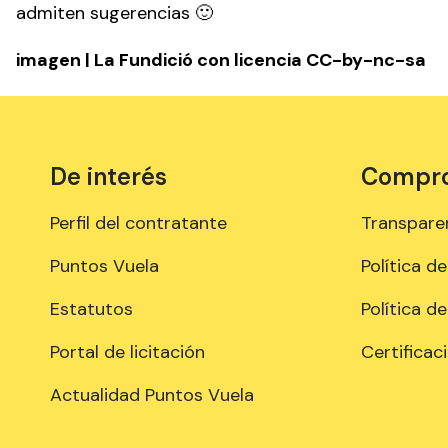
admiten sugerencias 🙂
imagen |
La Fundició
con licencia
CC-by-nc-sa
De interés
Comprom
Perfil del contratante
Transpare
Puntos Vuela
Política d
Estatutos
Política d
Portal de licitación
Certificac
Actualidad Puntos Vuela