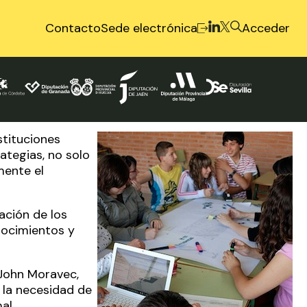
Contacto
Sede electrónica
Acceder
stituciones
ategias, no solo
mente el
ación de los
onocimientos y
John Moravec
,
la necesidad de
al.