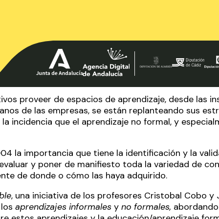
ivos proveer de espacios de aprendizaje, desde las in
nos de las empresas, se están replanteando sus estr
 la incidencia que el
aprendizaje no formal
, y especial
 la importancia que tiene la identificación y la valid
e evaluar y poner de manifiesto toda la variedad de c
nte de donde o cómo las haya adquirido.
ble
, una iniciativa de los profesores
Cristobal Cobo
y
 los
aprendizajes informales
y
no formales,
abordando 
e estos aprendizajes y la educación/aprendizaje form