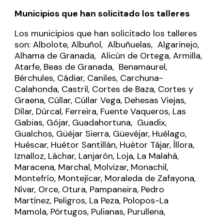
Municipios que han solicitado los talleres
Los municipios que han solicitado los talleres
son: Albolote, Albuñol, Albuñuelas, Algarinejo,
Alhama de Granada, Alicún de Ortega, Armilla,
Atarfe, Beas de Granada, Benamaurel,
Bérchules, Cádiar, Caniles, Carchuna-
Calahonda, Castril, Cortes de Baza, Cortes y
Graena, Cúllar, Cúllar Vega, Dehesas Viejas,
Dílar, Dúrcal, Ferreira, Fuente Vaqueros, Las
Gabias, Gójar, Guadahortuna, Guadix,
Gualchos, Güéjar Sierra, Güevéjar, Huélago,
Huéscar, Huétor Santillán, Huétor Tájar, Íllora,
Iznalloz, Láchar, Lanjarón, Loja, La Malahá,
Maracena, Marchal, Molvizar, Monachil,
Montefrío, Montejícar, Moraleda de Zafayona,
Nívar, Orce, Otura, Pampaneira, Pedro
Martínez, Peligros, La Peza, Polopos-La
Mamola, Pórtugos, Pulianas, Purullena,