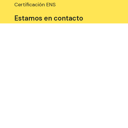
Certificación ENS
Estamos en contacto
958 897 289
Edificio de Centro de Empresas PTS.
Avenida del Conocimiento, 41 (18016,
Granada), 3º planta, Espacios: A315, A318
y B309
Aviso Legal
Política de Cookies
Privacidad y Protección de datos