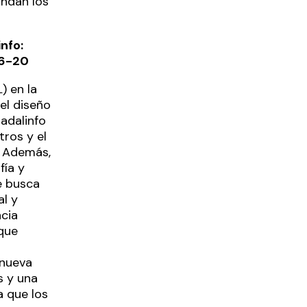
ndan los
nfo:
16-20
) en la
el diseño
adalinfo
tros y el
. Además,
fía y
e busca
al y
ncia
 que
 nueva
s y una
 que los