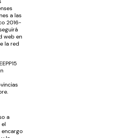
s
enses
nes a las
ico 2016-
seguirá
d web en
e la red
#EEPP15
án
vincias
re.
so a
 el
r encargo