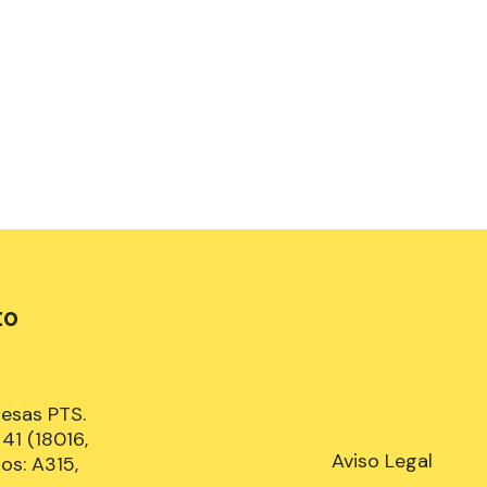
to
resas PTS.
41 (18016,
Aviso Legal
os: A315,