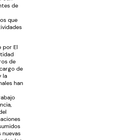
ntes de
los que
tividades
 por El
ntidad
ros de
ncargo de
 la
nales han
rabajo
ncia,
del
taciones
asumidos
s nuevas