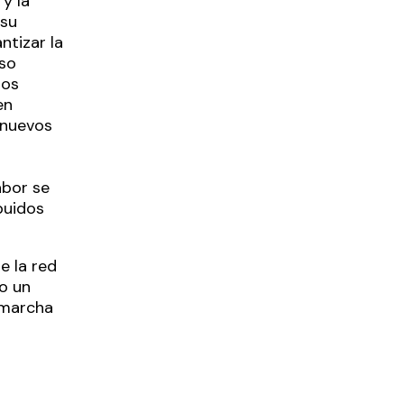
y la
 su
ntizar la
so
tos
en
 nuevos
s
abor se
buidos
e la red
o un
 marcha