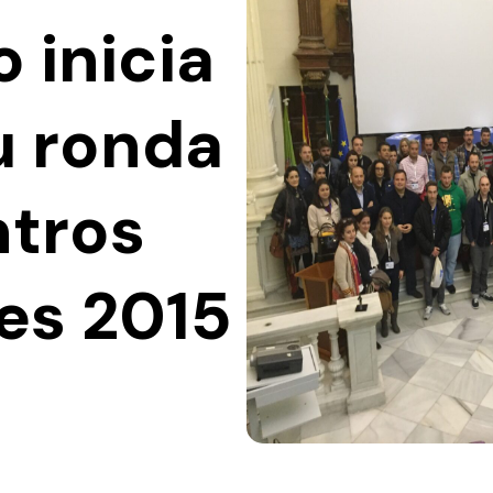
 inicia
u ronda
tros
les 2015