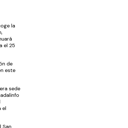
coge la
,
nuará
a el 25
ón de
en este
mera sede
adalinfo
l
 el
l San