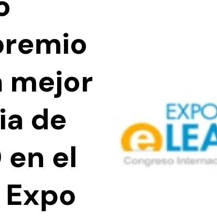
o
 premio
a mejor
ia de
 en el
 Expo