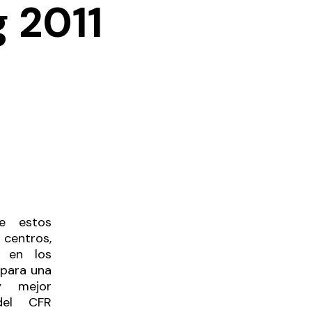
 2011
e estos
centros,
s en los
 para una
y mejor
del CFR