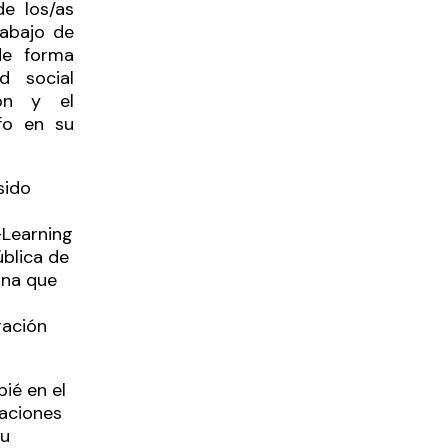
e los/as
rabajo de
de forma
d social
ión y el
fo en su
sido
-Learning
blica de
ana que
ración
pié en el
aciones
su