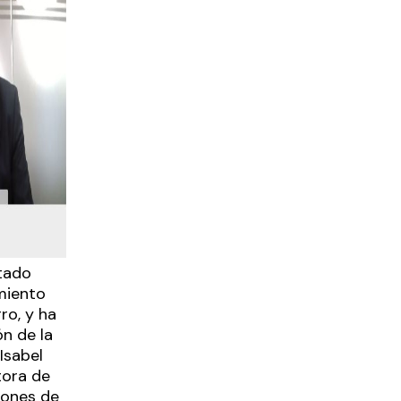
stado
miento
ro, y ha
n de la
Isabel
tora de
iones de