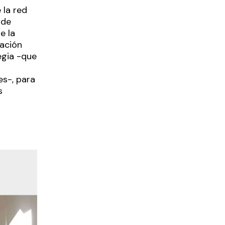
 la red
 de
e la
ración
egia -que
es-, para
s