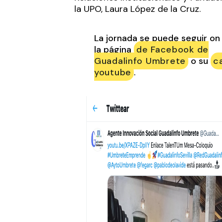
la UPO, Laura López de la Cruz.
La jornada se puede seguir on 
la página
de Facebook de
Guadalinfo Umbrete
o su
c
youtube
.