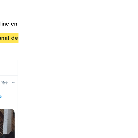
line en
anal de