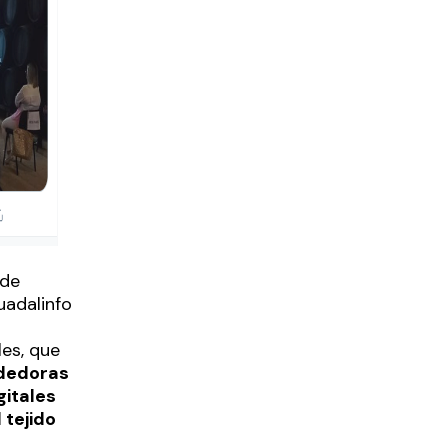
 de
uadalinfo
es, que
dedoras
gitales
 tejido