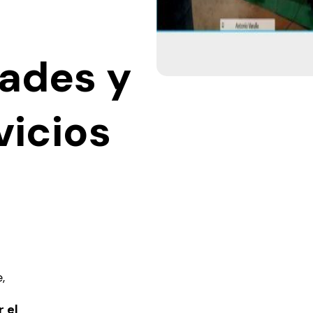
ades y
vicios
,
 el