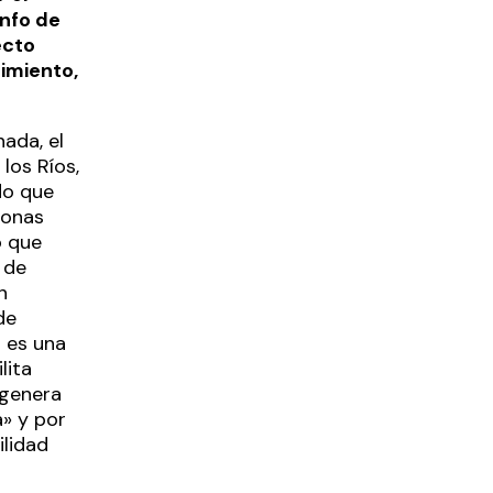
nfo de
ecto
imiento,
nada, el
los Ríos,
do que
sonas
o que
 de
n
de
n es una
lita
 genera
» y por
ilidad