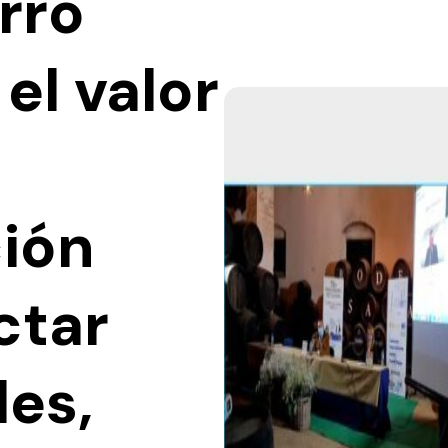
rro
 el valor
ción
ctar
es,