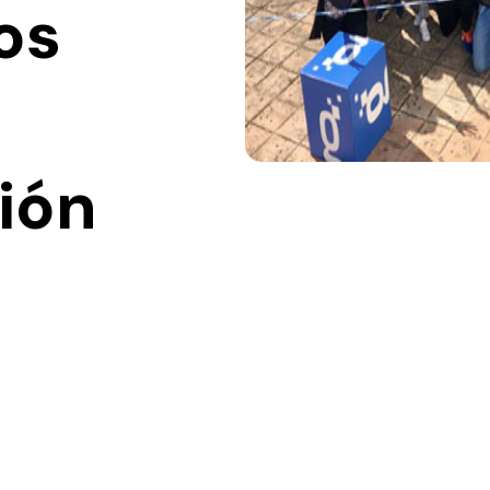
os
ión