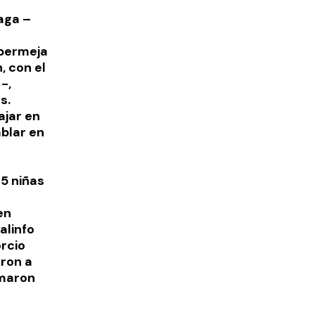
aga –
abermeja
, con el
-,
s.
ajar en
ablar en
25 niñas
en
alinfo
orcio
eron a
amaron