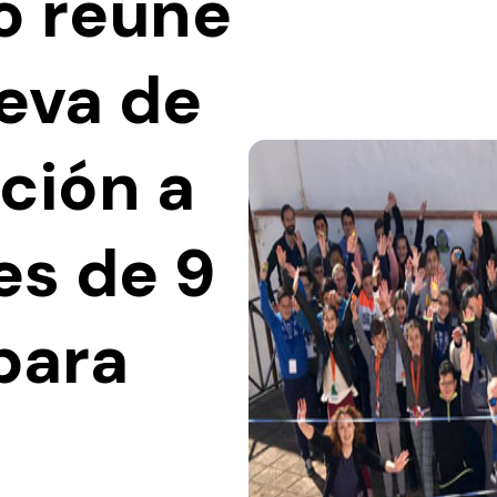
o reúne
ueva de
ción a
s de 9
para