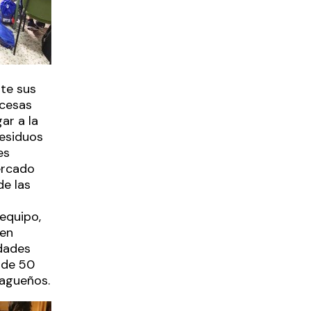
te sus
ncesas
ar a la
esiduos
es
ercado
de las
equipo,
 en
idades
 de 50
lagueños.