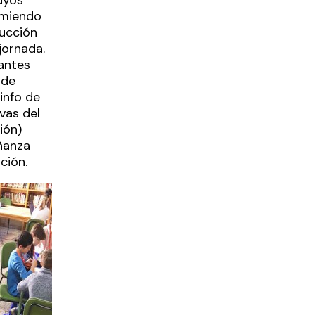
umiendo
ducción
jornada.
pantes
 de
info de
vas del
ión)
ñanza
ción.