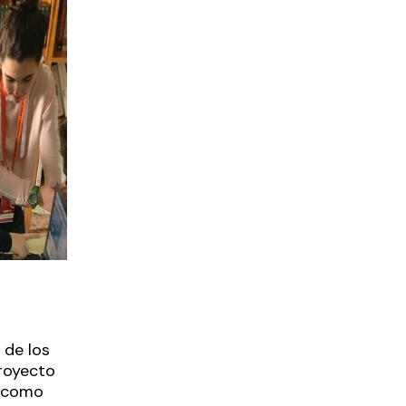
 de los
proyecto
s como