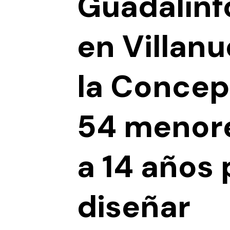
Guadalinf
en Villan
la Concep
54 menore
a 14 años 
diseñar