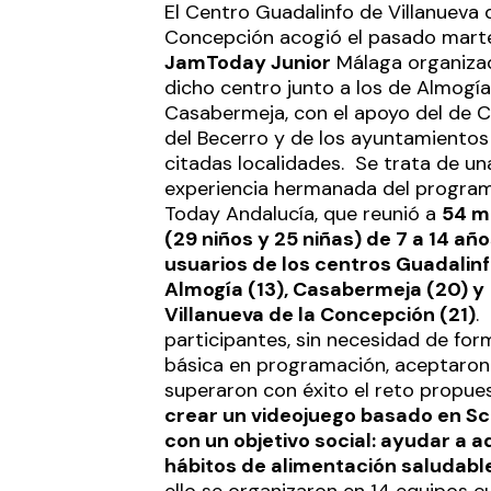
El Centro Guadalinfo de Villanueva 
Concepción acogió el pasado mart
JamToday Junior
Málaga organiza
dicho centro junto a los de Almogía
Casabermeja, con el apoyo del de 
del Becerro y de los ayuntamientos
citadas localidades. Se trata de un
experiencia hermanada del progra
Today Andalucía, que reunió a
54 m
(29 niños y 25 niñas) de 7 a 14 año
usuarios de los centros Guadalin
Almogía (13), Casabermeja (20) y
Villanueva de la Concepción (21)
.
participantes, sin necesidad de for
básica en programación, aceptaron
superaron con éxito el reto propue
crear un videojuego basado en S
con un objetivo social: ayudar a a
hábitos de alimentación saludabl
ello se organizaron en 14 equipos c