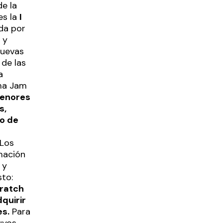
de la
es la
I
da por
 y
Cuevas
 de las
a
ma Jam
enores
s,
fo de
 Los
mación
 y
sto:
cratch
dquirir
es.
Para
uyos