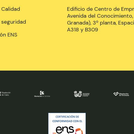
e Calidad
Edificio de Centro de Emp
Avenida del Conocimiento, 
e seguridad
Granada), 3º planta, Espaci
A318 y B309
ión ENS