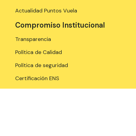
Actualidad Puntos Vuela
Compromiso Institucional
Transparencia
Política de Calidad
Política de seguridad
Certificación ENS
Estamos en contacto
958 897 289
Edificio de Centro de Empresas PTS.
Avenida del Conocimiento, 41 (18016,
Granada), 3º planta, Espacios: A315, A318