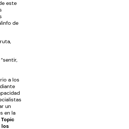
de este
s
s
linfo de
ruta,
“sentir,
s
rio a los
diante
capacidad
cialistas
ar un
s en la
 Topic
 los