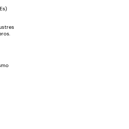
Es)
ustres
eros.
smo