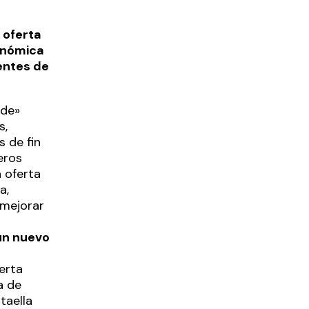
a oferta
ronómica
entes de
 de»
s,
 de fin
eros
 oferta
a,
 mejorar
un nuevo
erta
a de
taella