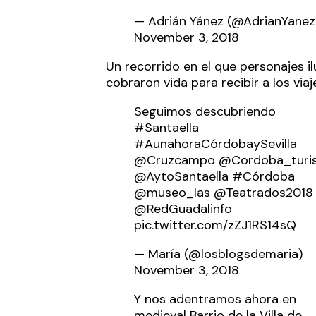
— Adrián Yánez (@AdrianYanez
November 3, 2018
Un recorrido en el que personajes il
cobraron vida para recibir a los viaj
Seguimos descubriendo
#Santaella
#AunahoraCórdobaySevilla
@Cruzcampo
@Cordoba_turi
@AytoSantaella
#Córdoba
@museo_las
@Teatrados2018
@RedGuadalinfo
pic.twitter.com/zZJ1RS14sQ
— María (@losblogsdemaria)
November 3, 2018
Y nos adentramos ahora en
medieval Barrio de la Villa de