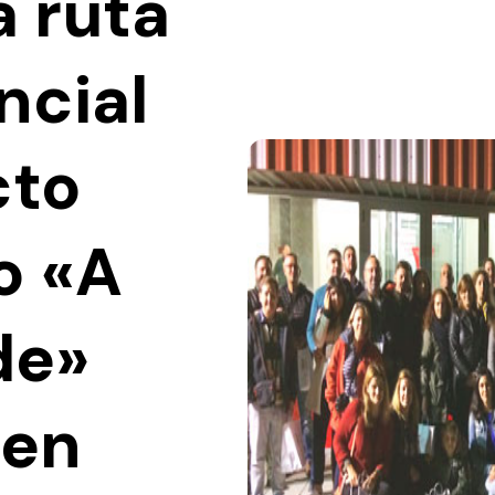
a ruta
ncial
cto
o «A
de»
 en