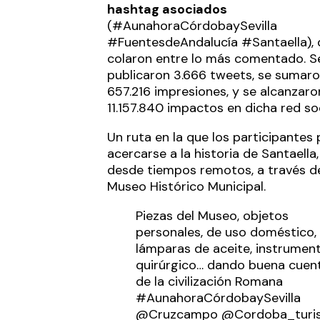
hashtag asociados
(#AunahoraCórdobaySevilla
#FuentesdeAndalucía #Santaella), 
colaron entre lo más comentado. S
publicaron 3.666 tweets, se sumar
657.216 impresiones, y se alcanzaro
11.157.840 impactos en dicha red soc
Un ruta en la que los participantes
acercarse a la historia de Santaella
desde tiempos remotos, a través d
Museo Histórico Municipal.
Piezas del Museo, objetos
personales, de uso doméstico,
lámparas de aceite, instrument
quirúrgico… dando buena cuen
de la civilización Romana
#AunahoraCórdobaySevilla
@Cruzcampo
@Cordoba_turi