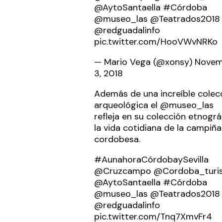
@AytoSantaella
#Córdoba
@museo_las
@Teatrados2018
@redguadalinfo
pic.twitter.com/HooVWvNRKo
— Mario Vega (@xonsy)
Novem
3, 2018
Además de una increíble colec
arqueológica el
@museo_las
refleja en su colección etnográ
la vida cotidiana de la campiña
cordobesa.
#AunahoraCórdobaySevilla
@Cruzcampo
@Cordoba_turi
@AytoSantaella
#Córdoba
@museo_las
@Teatrados2018
@redguadalinfo
pic.twitter.com/Tnq7XmvFr4