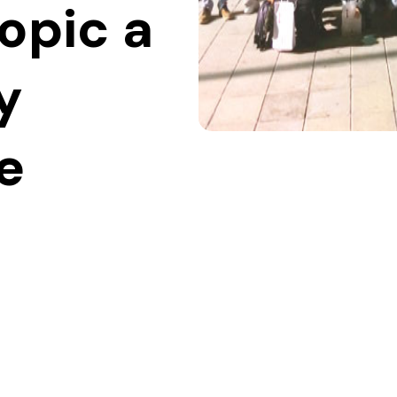
opic a
y
e