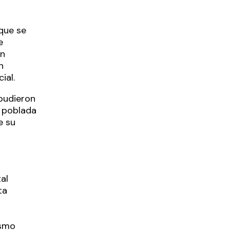
que se
e
on
n
ial.
 pudieron
, poblada
e su
al
ta
smo