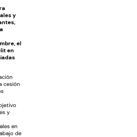
ra
ales y
antes,
la
mbre, el
lit
en
piadas
ación
a cesión
os
bjetivo
es y
ales en
rabajo de