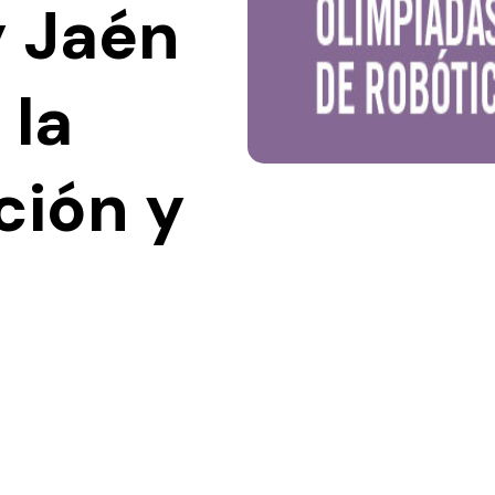
 Jaén
 la
ción y
s