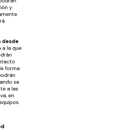
 podrán
ión y
camente
rá
a desde
 a la que
odrán
ntacto
de forma
podrán
uando se
te a las
va, en
equipos.
ed