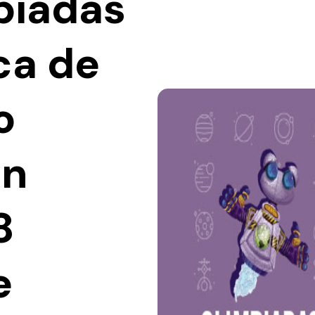
mpiadas
ca de
o
en
8
e