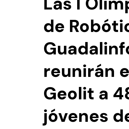
Las I Oli
de Robóti
Guadalinf
reunirán 
Geolit a 4
jóvenes d