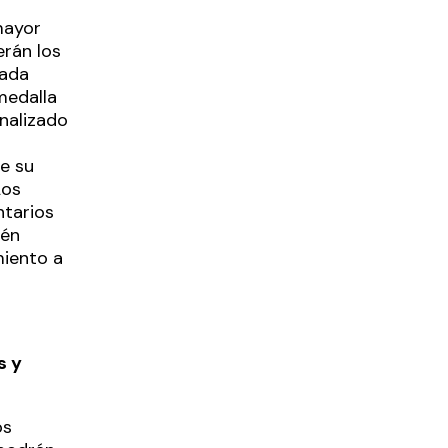
á
mayor
erán los
cada
medalla
nalizado
de su
Los
ntarios
ién
miento a
s y
os