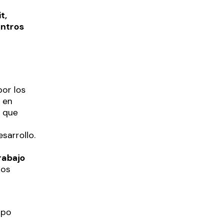
t,
entros
por los
 en
z que
sarrollo.
rabajo
los
ipo