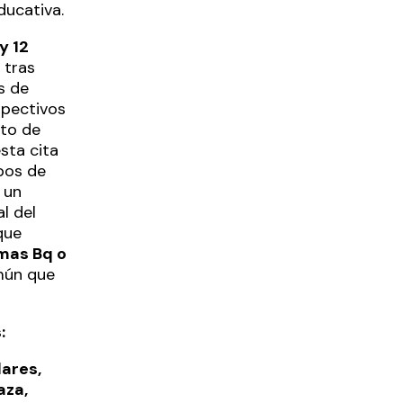
ducativa.
y 12
tras
s de
spectivos
eto de
sta cita
ipos de
 un
l del
que
mas Bq o
mún que
:
ares,
aza,