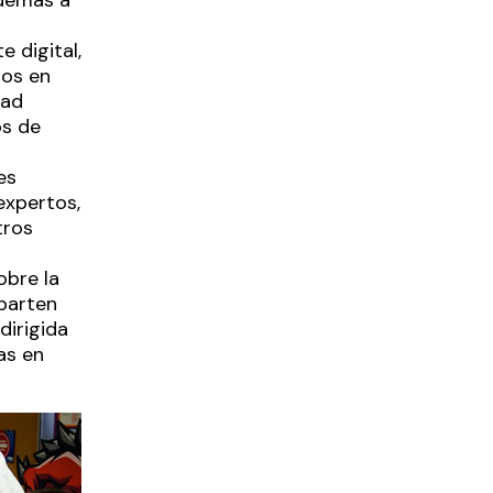
 digital,
tos en
dad
os de
es
expertos,
tros
obre la
parten
dirigida
as en