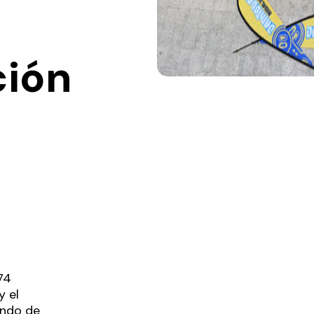
ción
74
y el
ando de