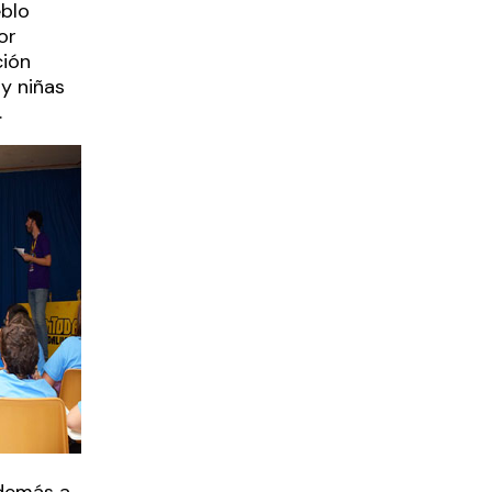
eblo
or
ción
y niñas
.
además a