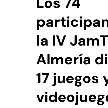
Los 74
participa
la IV Jam
Almería d
17 juegos 
videojueg