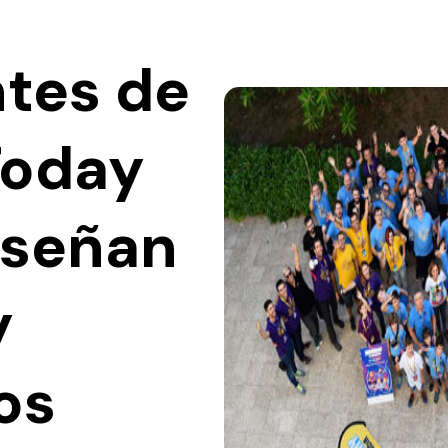
ntes de
Today
iseñan
y
os