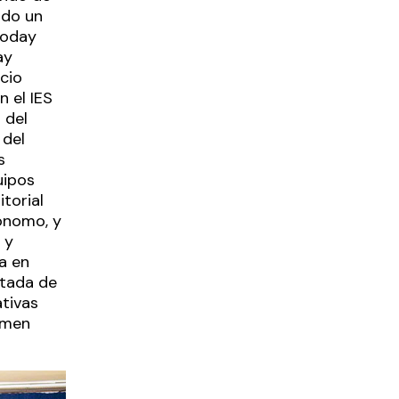
ido un
Today
ay
cio
n el IES
 del
 del
s
uipos
itorial
ónomo, y
 y
a en
utada de
tivas
rmen