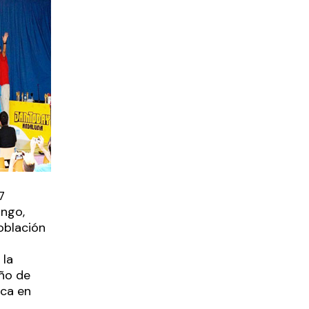
7
ingo,
oblación
 la
eño de
ca en