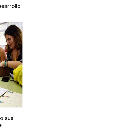
sarrollo
do sus
e