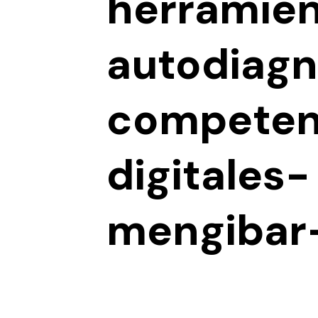
herramie
autodiagn
competen
digitales-
mengibar