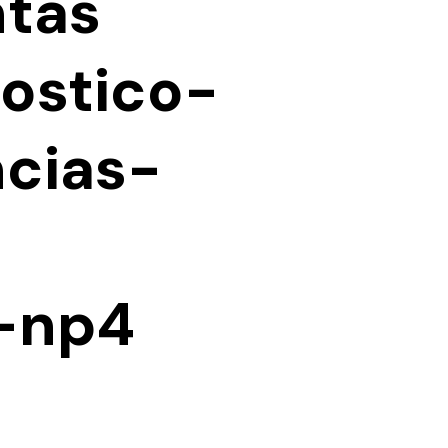
ntas
ostico-
cias-
-np4