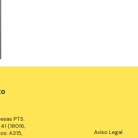
to
resas PTS.
41 (18016,
Aviso Legal
os: A315,