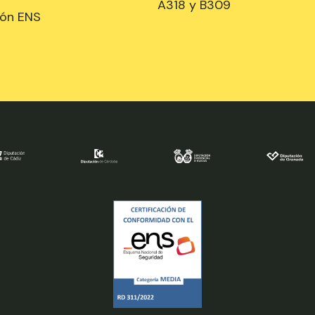
A318 y B309
ión ENS