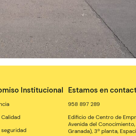
iso Institucional
Estamos en contac
ncia
958 897 289
e Calidad
Edificio de Centro de Emp
Avenida del Conocimiento, 
e seguridad
Granada), 3º planta, Espaci