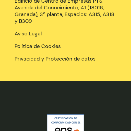
Edificio de Centro de Empresas PTS.
Avenida del Conocimiento, 41 (18016,
Granada), 3º planta, Espacios: A315, A318
y B309
Aviso Legal
Política de Cookies
Privacidad y Protección de datos