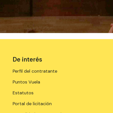
De interés
Perfil del contratante
Puntos Vuela
Estatutos
Portal de licitación