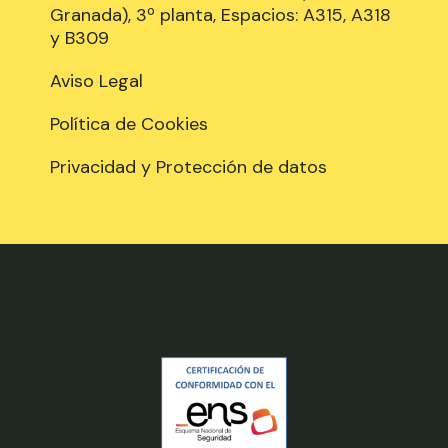
Granada), 3º planta, Espacios: A315, A318
y B309
Aviso Legal
Política de Cookies
Privacidad y Protección de datos